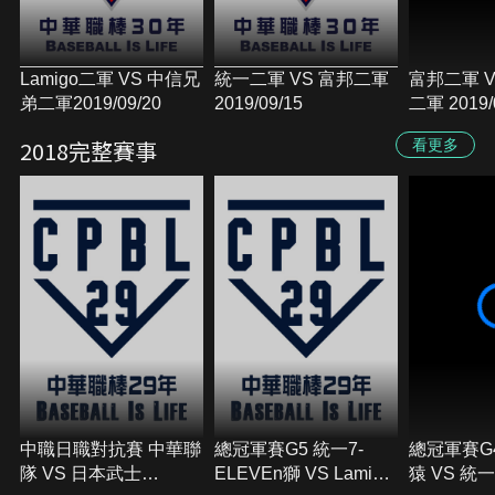
Lamigo二軍 VS 中信兄
統一二軍 VS 富邦二軍
富邦二軍 
弟二軍2019/09/20
2019/09/15
二軍 2019/
2018完整賽事
看更多
中職日職對抗賽 中華聯
總冠軍賽G5 統一7-
總冠軍賽G4
隊 VS 日本武士
ELEVEn獅 VS Lamigo
猿 VS 統一