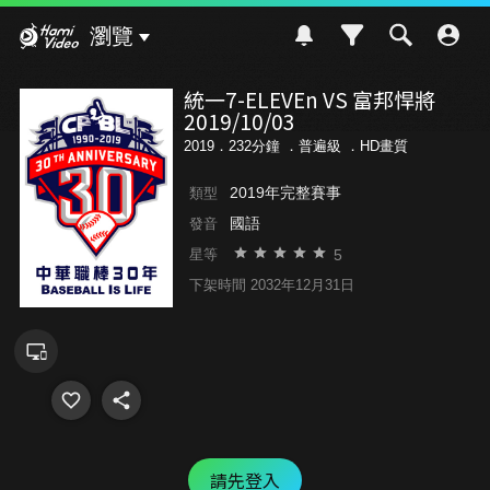
Hami Video
瀏覽
統一7-ELEVEn VS 富邦悍將
2019/10/03
2019．232分鐘 ．
普遍級
．HD畫質
2019年完整賽事
類型
國語
發音
5
星等
下架時間 2032年12月31日
請先登入