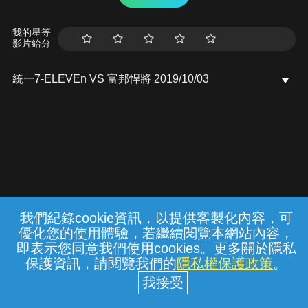
我的星等
影片給分
統一7-ELEVEn VS 富邦悍將 2019/10/03
我們紀錄cookie資訊，以提供客製化內容，可
{{notifyMsg}}
優化您的使用體驗，若繼續閱覽本網站內容，
常見問題
線上客服
服務條款
隱私權保護
即表示您同意我們使用cookies。更多關於隱私
保護資訊，請閱覽我們的
隱私權保護政策
。
中華電信股份有限公司個人家庭分公司
(統一編號：96979949) © 2026