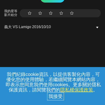
我的星等
影片給分
義大 VS Lamigo 2016/10/10
我們紀錄cookie資訊，以提供客製化內容，可
{{notifyMsg}}
優化您的使用體驗，若繼續閱覽本網站內容，
常見問題
線上客服
服務條款
隱私權保護
即表示您同意我們使用cookies。更多關於隱私
保護資訊，請閱覽我們的
隱私權保護政策
。
中華電信股份有限公司個人家庭分公司
(統一編號：96979949) © 2026