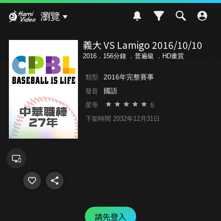
Hami Video
瀏覽
義大 VS Lamigo 2016/10/10
2016．156分鐘 ．
普遍級
．HD畫質
2016年完整賽事
類型
國語
發音
5
星等
下架時間 2032年12月31日
請先登入