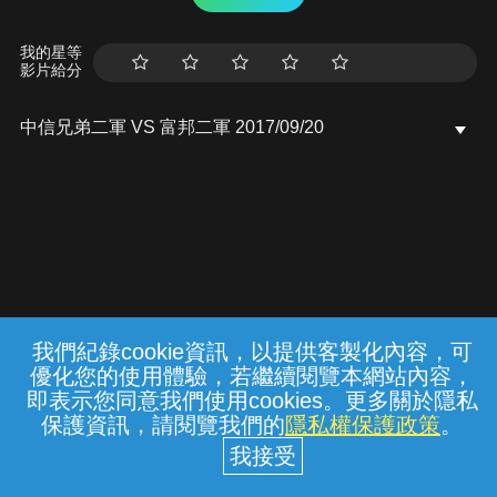
我的星等
影片給分
中信兄弟二軍 VS 富邦二軍 2017/09/20
我們紀錄cookie資訊，以提供客製化內容，可
{{notifyMsg}}
優化您的使用體驗，若繼續閱覽本網站內容，
常見問題
線上客服
服務條款
隱私權保護
即表示您同意我們使用cookies。更多關於隱私
保護資訊，請閱覽我們的
隱私權保護政策
。
中華電信股份有限公司個人家庭分公司
(統一編號：96979949) © 2026