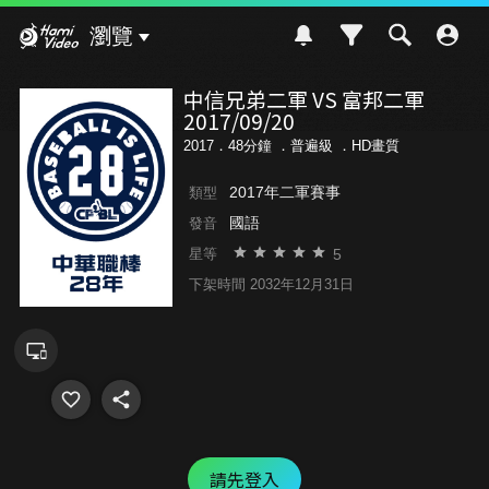
Hami Video
瀏覽
中信兄弟二軍 VS 富邦二軍
2017/09/20
2017．48分鐘 ．
普遍級
．HD畫質
2017年二軍賽事
類型
國語
發音
5
星等
下架時間 2032年12月31日
請先登入