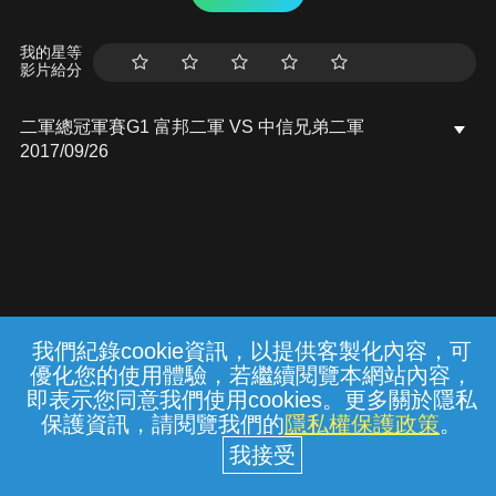
我的星等
影片給分
二軍總冠軍賽G1 富邦二軍 VS 中信兄弟二軍
2017/09/26
我們紀錄cookie資訊，以提供客製化內容，可
{{notifyMsg}}
優化您的使用體驗，若繼續閱覽本網站內容，
常見問題
線上客服
服務條款
隱私權保護
即表示您同意我們使用cookies。更多關於隱私
保護資訊，請閱覽我們的
隱私權保護政策
。
中華電信股份有限公司個人家庭分公司
(統一編號：96979949) © 2026