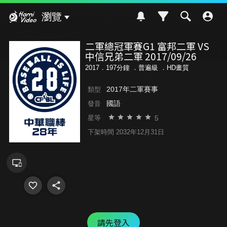
Hami Video
瀏覽
二軍總冠軍賽G1 富邦二軍 VS
中信兄弟二軍 2017/09/26
2017．197分鐘 ．
普遍級
．HD畫質
2017年二軍賽事
類型
國語
發音
5
星等
下架時間 2032年12月31日
請先登入