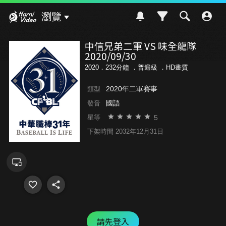
Hami Video
瀏覽
中信兄弟二軍 VS 味全龍隊
2020/09/30
2020．232分鐘 ．
普遍級
．HD畫質
2020年二軍賽事
類型
國語
發音
5
星等
下架時間 2032年12月31日
請先登入