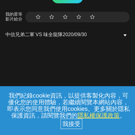
我的星等
影片給分
中信兄弟二軍 VS 味全龍隊2020/09/30
我們紀錄cookie資訊，以提供客製化內容，可
{{notifyMsg}}
優化您的使用體驗，若繼續閱覽本網站內容，
常見問題
線上客服
服務條款
隱私權保護
即表示您同意我們使用cookies。更多關於隱私
保護資訊，請閱覽我們的
隱私權保護政策
。
中華電信股份有限公司個人家庭分公司
(統一編號：96979949) © 2026