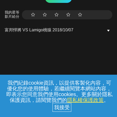
我的星等
影片給分
富邦悍將 VS Lamigo桃猿 2018/10/07
我們紀錄cookie資訊，以提供客製化內容，可
{{notifyMsg}}
優化您的使用體驗，若繼續閱覽本網站內容，
常見問題
線上客服
服務條款
隱私權保護
即表示您同意我們使用cookies。更多關於隱私
保護資訊，請閱覽我們的
隱私權保護政策
。
中華電信股份有限公司個人家庭分公司
(統一編號：96979949) © 2026