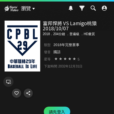
Hami Video
瀏覽
富邦悍將 VS Lamigo桃猿
2018/10/07
2018．204分鐘 ．
普遍級
．HD畫質
2018年完整賽事
類型
國語
發音
5
星等
下架時間 2032年12月31日
請先登入