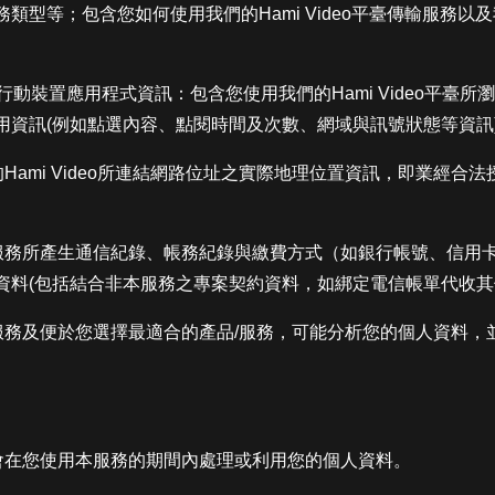
型等；包含您如何使用我們的Hami Video平臺傳輸服務以及我們
/行動裝置應用程式資訊：包含您使用我們的Hami Video平臺
用資訊(例如點選內容、點閱時間及次數、網域與訊號狀態等資訊
的Hami Video所連結網路位址之實際地理位置資訊，即業經
本服務所產生通信紀錄、帳務紀錄與繳費方式（如銀行帳號、信用
資料(包括結合非本服務之專案契約資料，如綁定電信帳單代收其
本服務及便於您選擇最適合的產品/服務，可能分析您的個人資料
們會在您使用本服務的期間內處理或利用您的個人資料。