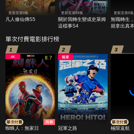
更新至第9集
更新至第89集
更新至第6集
凡人修仙傳S5
關於我轉生變成史萊姆
無職轉生
這檔事S4
就拿出真本
單次付費電影排行榜
1
2
3
8.7
蜘蛛人：無家日
冠軍之路
極限返航