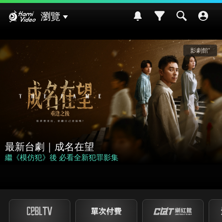
Hami Video
瀏覽
影劇館⁺
最新台劇｜成名在望
繼《模仿犯》後 必看全新犯罪影集