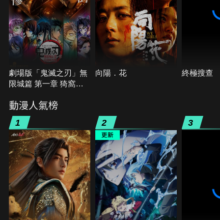
劇場版「鬼滅之刃」無
向陽．花
終極搜查
限城篇 第一章 猗窩座
再襲
動漫人氣榜
1
2
3