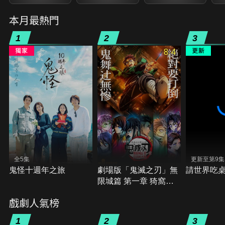
本月最熱門
1
2
3
8.4
全5集
更新至第9集
鬼怪十週年之旅
劇場版「鬼滅之刃」無
請世界吃
限城篇 第一章 猗窩座
再襲
戲劇人氣榜
1
2
3