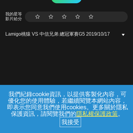
我的星等
影片給分
Lamigo桃猿 VS 中信兄弟 總冠軍賽G5 2019/10/17
我們紀錄cookie資訊，以提供客製化內容，可
{{notifyMsg}}
優化您的使用體驗，若繼續閱覽本網站內容，
常見問題
線上客服
服務條款
隱私權保護
即表示您同意我們使用cookies。更多關於隱私
保護資訊，請閱覽我們的
隱私權保護政策
。
中華電信股份有限公司個人家庭分公司
(統一編號：96979949) © 2026