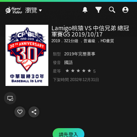
Hami Video
瀏覽
Lamigo桃猿 VS 中信兄弟 總冠
軍賽G5 2019/10/17
2019．321分鐘 ．
普遍級
．HD畫質
2019年完整賽事
類型
國語
發音
5
星等
下架時間 2032年12月31日
請先登入