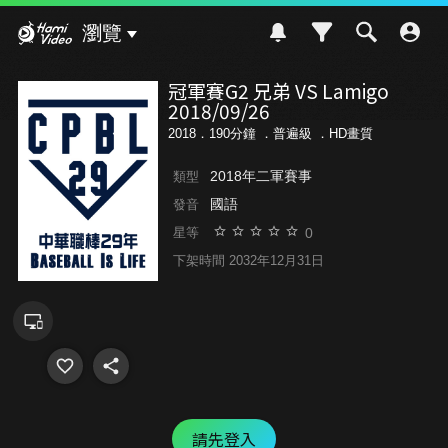
Hami Video
瀏覽
冠軍賽G2 兄弟 VS Lamigo
2018/09/26
2018．190分鐘 ．
普遍級
．HD畫質
2018年二軍賽事
類型
國語
發音
0
星等
下架時間 2032年12月31日
請先登入