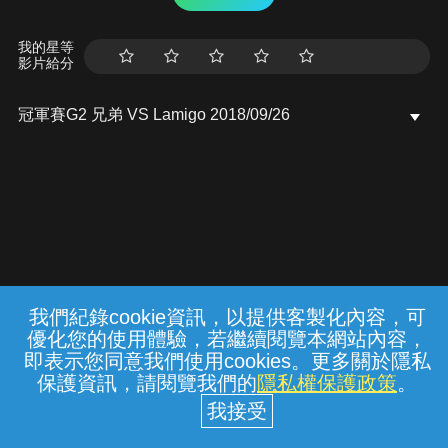
我的星等
影片給分
冠軍賽G2 兄弟 VS Lamigo 2018/09/26
我們紀錄cookie資訊，以提供客製化內容，可
{{notifyMsg}}
優化您的使用體驗，若繼續閱覽本網站內容，
常見問題
線上客服
服務條款
隱私權保護
即表示您同意我們使用cookies。更多關於隱私
保護資訊，請閱覽我們的
隱私權保護政策
。
中華電信股份有限公司個人家庭分公司
(統一編號：96979949) © 2026