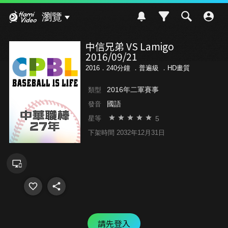
Hami Video
瀏覽
中信兄弟 VS Lamigo
2016/09/21
2016．240分鐘 ．
普遍級
．HD畫質
2016年二軍賽事
類型
國語
發音
5
星等
下架時間 2032年12月31日
請先登入