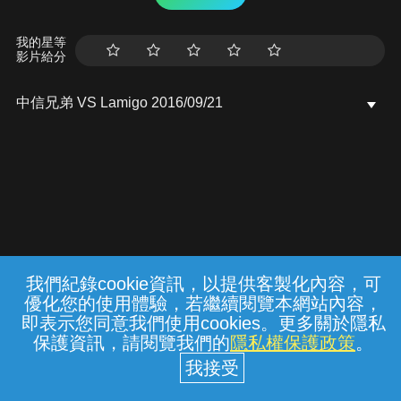
我的星等
影片給分
中信兄弟 VS Lamigo 2016/09/21
我們紀錄cookie資訊，以提供客製化內容，可
{{notifyMsg}}
優化您的使用體驗，若繼續閱覽本網站內容，
常見問題
線上客服
服務條款
隱私權保護
即表示您同意我們使用cookies。更多關於隱私
保護資訊，請閱覽我們的
隱私權保護政策
。
中華電信股份有限公司個人家庭分公司
(統一編號：96979949) © 2026