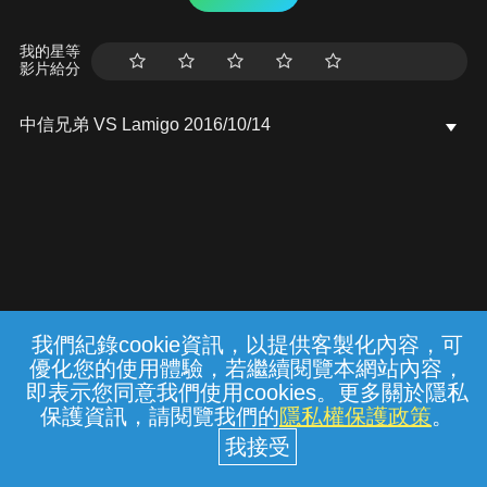
我的星等
影片給分
中信兄弟 VS Lamigo 2016/10/14
我們紀錄cookie資訊，以提供客製化內容，可
{{notifyMsg}}
優化您的使用體驗，若繼續閱覽本網站內容，
常見問題
線上客服
服務條款
隱私權保護
即表示您同意我們使用cookies。更多關於隱私
保護資訊，請閱覽我們的
隱私權保護政策
。
中華電信股份有限公司個人家庭分公司
(統一編號：96979949) © 2026