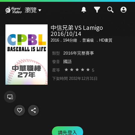
Hami Video
瀏覽
中信兄弟 VS Lamigo
2016/10/14
2016．194分鐘 ．
普遍級
．HD畫質
2016年完整賽事
類型
國語
發音
5
星等
下架時間 2032年12月31日
請先登入