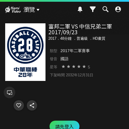
Hami Video
瀏覽
富邦二軍 VS 中信兄弟二軍
2017/09/23
2017．48分鐘 ．
普遍級
．HD畫質
2017年二軍賽事
類型
國語
發音
5
星等
下架時間 2032年12月31日
請先登入