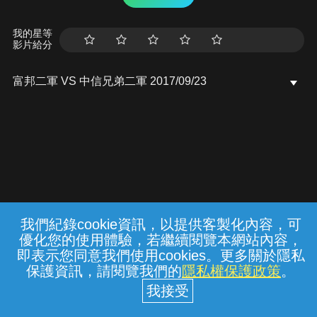
我的星等
影片給分
富邦二軍 VS 中信兄弟二軍 2017/09/23
我們紀錄cookie資訊，以提供客製化內容，可
{{notifyMsg}}
優化您的使用體驗，若繼續閱覽本網站內容，
常見問題
線上客服
服務條款
隱私權保護
即表示您同意我們使用cookies。更多關於隱私
保護資訊，請閱覽我們的
隱私權保護政策
。
中華電信股份有限公司個人家庭分公司
(統一編號：96979949) © 2026