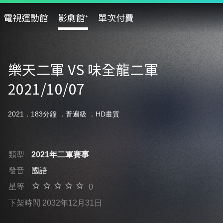
電視運動館
影劇館⁺
單次付費
樂天二軍 VS 味全龍二軍
2021/10/07
2021．183分鐘 ．
普遍級
．HD畫質
類型
2021年二軍賽事
發音
國語
星等
0
下架時間 2032年12月31日