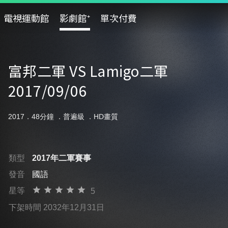
電視運動館
影劇館⁺
單次付費
富邦二軍 VS Lamigo二軍
2017/09/06
2017．48分鐘 ．
普遍級
．HD畫質
類型
2017年二軍賽事
發音
國語
星等
5
下架時間 2032年12月31日