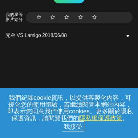
我的星等
影片給分
兄弟 VS Lamigo 2018/06/08
我們紀錄cookie資訊，以提供客製化內容，可
{{notifyMsg}}
優化您的使用體驗，若繼續閱覽本網站內容，
常見問題
線上客服
服務條款
隱私權保護
即表示您同意我們使用cookies。更多關於隱私
保護資訊，請閱覽我們的
隱私權保護政策
。
中華電信股份有限公司個人家庭分公司
(統一編號：96979949) © 2026