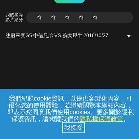
我的星等
影片給分
總冠軍賽G5 中信兄弟 VS 義大犀牛 2016/10/27
我們紀錄cookie資訊，以提供客製化內容，可
{{notifyMsg}}
優化您的使用體驗，若繼續閱覽本網站內容，
常見問題
線上客服
服務條款
隱私權保護
即表示您同意我們使用cookies。更多關於隱私
保護資訊，請閱覽我們的
隱私權保護政策
。
中華電信股份有限公司個人家庭分公司
(統一編號：96979949) © 2026