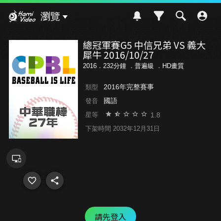
Hami Video
瀏覽
總冠軍賽G5 中信兄弟 VS 義大
犀牛 2016/10/27
2016．232分鐘 ．
普遍級
．HD畫質
2016年完整賽事
類型
國語
發音
1.8
星等
下架時間 2032年12月31日
請先登入