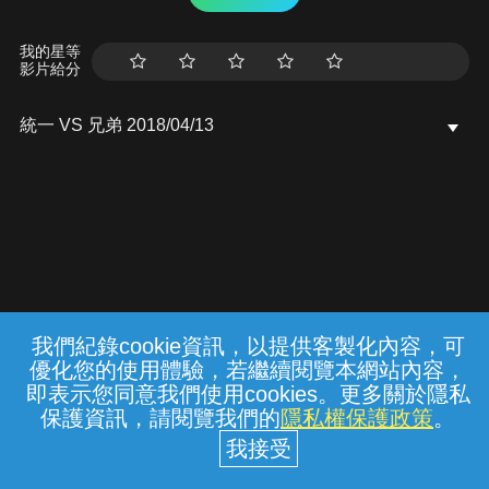
我的星等
影片給分
統一 VS 兄弟 2018/04/13
我們紀錄cookie資訊，以提供客製化內容，可
{{notifyMsg}}
優化您的使用體驗，若繼續閱覽本網站內容，
常見問題
線上客服
服務條款
隱私權保護
即表示您同意我們使用cookies。更多關於隱私
保護資訊，請閱覽我們的
隱私權保護政策
。
中華電信股份有限公司個人家庭分公司
(統一編號：96979949) © 2026