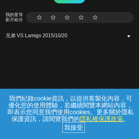
我的星等
影片給分
兄弟 VS Lamigo 2015/10/20
我們紀錄cookie資訊，以提供客製化內容，可
{{notifyMsg}}
優化您的使用體驗，若繼續閱覽本網站內容，
常見問題
線上客服
服務條款
隱私權保護
即表示您同意我們使用cookies。更多關於隱私
保護資訊，請閱覽我們的
隱私權保護政策
。
中華電信股份有限公司個人家庭分公司
(統一編號：96979949) © 2026