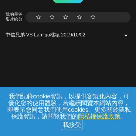
我的星等
影片給分
中信兄弟 VS Lamigo桃猿 2019/10/02
我們紀錄cookie資訊，以提供客製化內容，可
{{notifyMsg}}
優化您的使用體驗，若繼續閱覽本網站內容，
常見問題
線上客服
服務條款
隱私權保護
即表示您同意我們使用cookies。更多關於隱私
保護資訊，請閱覽我們的
隱私權保護政策
。
中華電信股份有限公司個人家庭分公司
(統一編號：96979949) © 2026