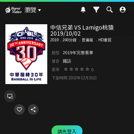
Hami Video
瀏覽
中信兄弟 VS Lamigo桃猿
2019/10/02
2019．240分鐘 ．
普遍級
．HD畫質
2019年完整賽事
類型
國語
發音
0
星等
下架時間 2032年12月31日
請先登入