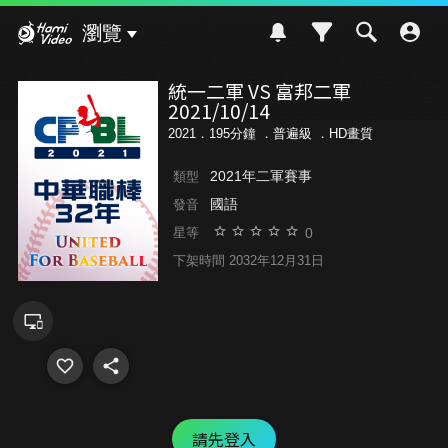
Hami Video
瀏覽
統一二軍 VS 富邦二軍
2021/10/14
2021．195分鐘 ．
普遍級
．HD畫質
2021年二軍賽事
類型
國語
發音
0
星等
下架時間 2032年12月31日
請先登入