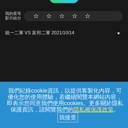
我的星等
影片給分
統一二軍 VS 富邦二軍 2021/10/14
我們紀錄cookie資訊，以提供客製化內容，可
{{notifyMsg}}
優化您的使用體驗，若繼續閱覽本網站內容，
常見問題
線上客服
服務條款
隱私權保護
即表示您同意我們使用cookies。更多關於隱私
保護資訊，請閱覽我們的
隱私權保護政策
。
中華電信股份有限公司個人家庭分公司
(統一編號：96979949) © 2026