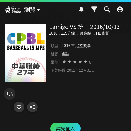
Hami Video
瀏覽
Lamigo VS 統一 2016/10/13
2016．225分鐘 ．
普遍級
．HD畫質
2016年完整賽事
類型
國語
發音
5
星等
下架時間 2032年12月31日
請先登入