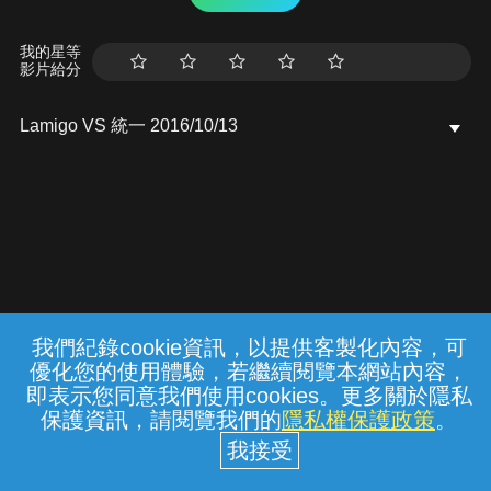
我的星等
影片給分
Lamigo VS 統一 2016/10/13
我們紀錄cookie資訊，以提供客製化內容，可
{{notifyMsg}}
優化您的使用體驗，若繼續閱覽本網站內容，
常見問題
線上客服
服務條款
隱私權保護
即表示您同意我們使用cookies。更多關於隱私
保護資訊，請閱覽我們的
隱私權保護政策
。
中華電信股份有限公司個人家庭分公司
(統一編號：96979949) © 2026