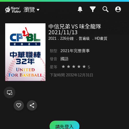
Hami Video
瀏覽
中信兄弟 VS 味全龍隊
2021/11/13
2021．226分鐘 ．
普遍級
．HD畫質
2021年完整賽事
類型
國語
發音
5
星等
下架時間 2032年12月31日
請先登入