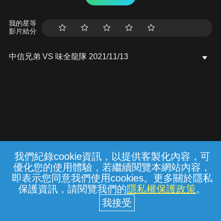
我的星等
影片給分
中信兄弟 VS 味全龍隊 2021/11/13
我們紀錄cookie資訊，以提供客製化內容，可
{{notifyMsg}}
優化您的使用體驗，若繼續閱覽本網站內容，
常見問題
線上客服
服務條款
隱私權保護
即表示您同意我們使用cookies。更多關於隱私
保護資訊，請閱覽我們的
隱私權保護政策
。
中華電信股份有限公司個人家庭分公司
(統一編號：96979949) © 2026