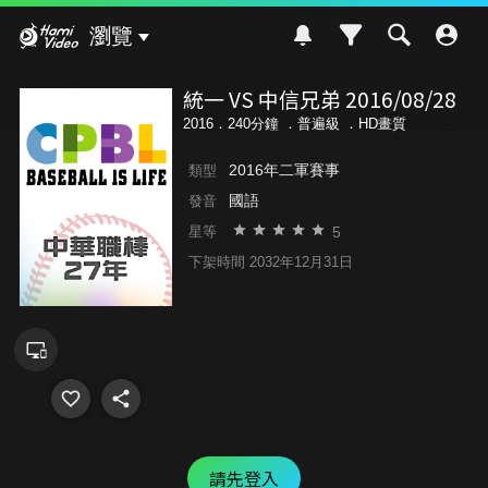
Hami Video
瀏覽
統一 VS 中信兄弟 2016/08/28
2016．240分鐘 ．
普遍級
．HD畫質
2016年二軍賽事
類型
國語
發音
5
星等
下架時間 2032年12月31日
請先登入