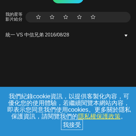
我的星等
影片給分
統一 VS 中信兄弟 2016/08/28
我們紀錄cookie資訊，以提供客製化內容，可
{{notifyMsg}}
優化您的使用體驗，若繼續閱覽本網站內容，
常見問題
線上客服
服務條款
隱私權保護
即表示您同意我們使用cookies。更多關於隱私
保護資訊，請閱覽我們的
隱私權保護政策
。
中華電信股份有限公司個人家庭分公司
(統一編號：96979949) © 2026