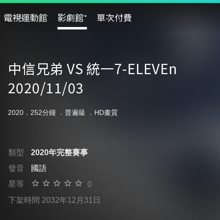
電視運動館
影劇館⁺
單次付費
中信兄弟 VS 統一7-ELEVEn
2020/11/03
2020．252分鐘 ．
普遍級
．HD畫質
類型
2020年完整賽事
發音
國語
星等
0
下架時間 2032年12月31日