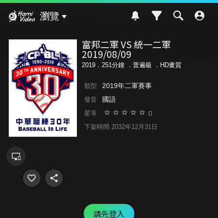
Hami Video
瀏覽
富邦二軍 VS 統一二軍
2019/08/09
2019．251分鐘 ．
普遍級
．HD畫質
2019年二軍賽事
類型
國語
發音
0
星等
下架時間 2032年12月31日
請先登入