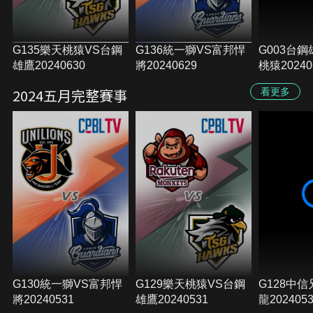
G135樂天桃猿VS台鋼
G136統一獅VS富邦悍
G003台
雄鷹20240630
將20240629
桃猿20240
2024五月完整賽事
看更多
G130統一獅VS富邦悍
G129樂天桃猿VS台鋼
G128中
將20240531
雄鷹20240531
龍202405