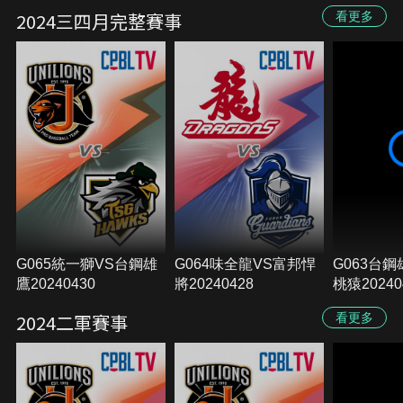
2024三四月完整賽事
看更多
G065統一獅VS台鋼雄
G064味全龍VS富邦悍
G063台
鷹20240430
將20240428
桃猿20240
2024二軍賽事
看更多