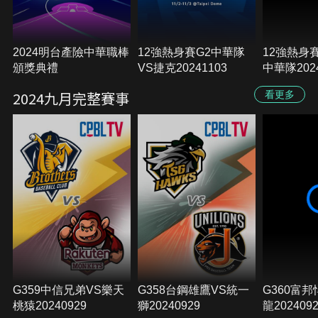
2024明台產險中華職棒
12強熱身賽G2中華隊
12強熱身
頒獎典禮
VS捷克20241103
中華隊2024
2024九月完整賽事
看更多
G359中信兄弟VS樂天
G358台鋼雄鷹VS統一
G360富
桃猿20240929
獅20240929
龍202409