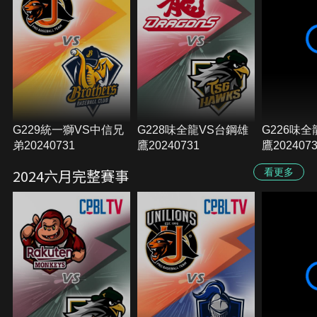
G229統一獅VS中信兄
G228味全龍VS台鋼雄
G226味
弟20240731
鷹20240731
鷹202407
2024六月完整賽事
看更多