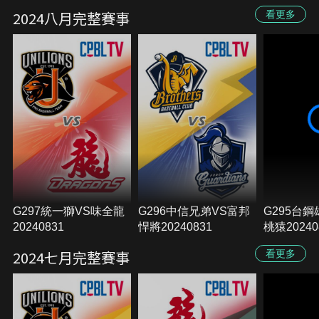
2024八月完整賽事
看更多
G297統一獅VS味全龍
G296中信兄弟VS富邦
G295台
20240831
悍將20240831
桃猿20240
2024七月完整賽事
看更多