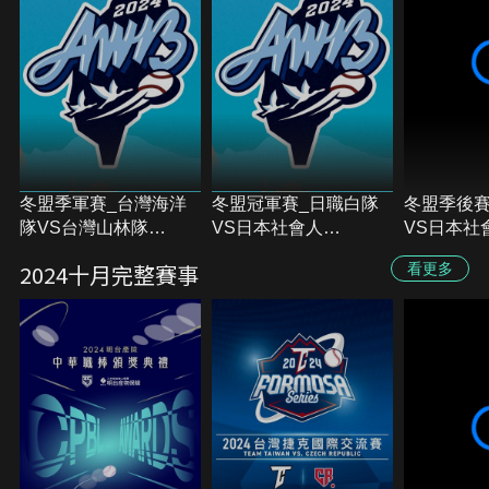
冬盟季軍賽_台灣海洋
冬盟冠軍賽_日職白隊
冬盟季後賽
隊VS台灣山林隊
VS日本社會人
VS日本社
20241215
20241215
20241214
2024十月完整賽事
看更多