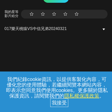
我的星等
影片給分
017樂天桃猿VS中信兄弟20240321
我們紀錄cookie資訊，以提供客製化內容，可
{{notifyMsg}}
優化您的使用體驗，若繼續閱覽本網站內容，
常見問題
線上客服
服務條款
隱私權保護
即表示您同意我們使用cookies。更多關於隱私
保護資訊，請閱覽我們的
隱私權保護政策
。
中華電信股份有限公司個人家庭分公司
(統一編號：96979949) © 2026