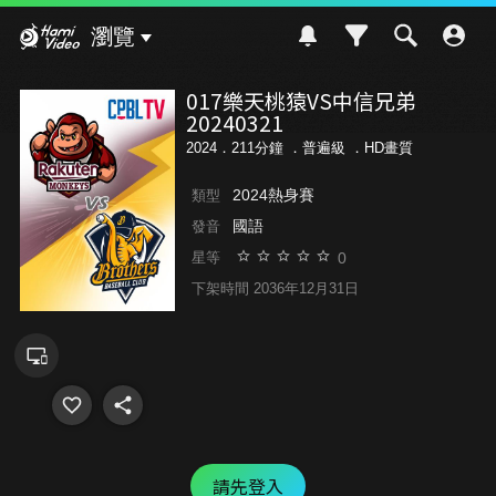
Hami Video
瀏覽
017樂天桃猿VS中信兄弟
20240321
2024．211分鐘 ．
普遍級
．HD畫質
2024熱身賽
類型
國語
發音
0
星等
下架時間 2036年12月31日
請先登入