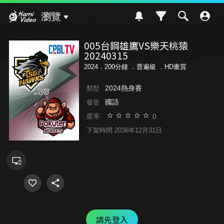
Hami Video
瀏覽
005台鋼雄鷹VS樂天桃猿
20240315
2024．200分鐘 ．
普遍級
．HD畫質
2024熱身賽
類型
國語
發音
0
星等
下架時間 2036年12月31日
請先登入