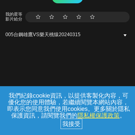
我的星等
影片給分
005台鋼雄鷹VS樂天桃猿20240315
我們紀錄cookie資訊，以提供客製化內容，可
{{notifyMsg}}
優化您的使用體驗，若繼續閱覽本網站內容，
常見問題
線上客服
服務條款
隱私權保護
即表示您同意我們使用cookies。更多關於隱私
保護資訊，請閱覽我們的
隱私權保護政策
。
中華電信股份有限公司個人家庭分公司
(統一編號：96979949) © 2026