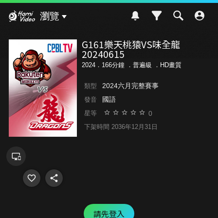
Hami Video
瀏覽
G161樂天桃猿VS味全龍
20240615
2024．166分鐘 ．
普遍級
．HD畫質
2024六月完整賽事
類型
國語
發音
0
星等
下架時間 2036年12月31日
請先登入