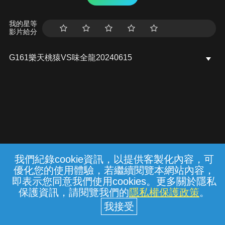
我的星等
影片給分
G161樂天桃猿VS味全龍20240615
我們紀錄cookie資訊，以提供客製化內容，可
{{notifyMsg}}
優化您的使用體驗，若繼續閱覽本網站內容，
常見問題
線上客服
服務條款
隱私權保護
即表示您同意我們使用cookies。更多關於隱私
保護資訊，請閱覽我們的
隱私權保護政策
。
中華電信股份有限公司個人家庭分公司
(統一編號：96979949) © 2026