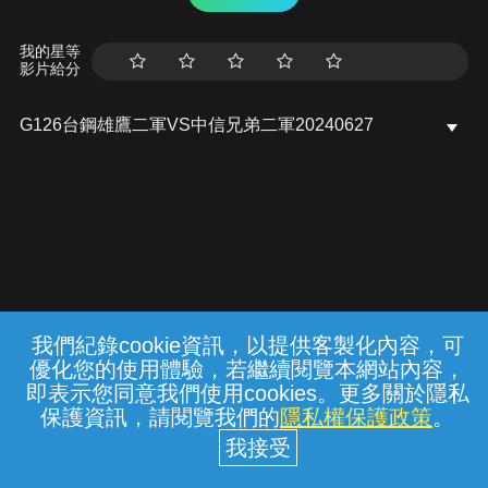
我的星等
影片給分
G126台鋼雄鷹二軍VS中信兄弟二軍20240627
我們紀錄cookie資訊，以提供客製化內容，可
{{notifyMsg}}
優化您的使用體驗，若繼續閱覽本網站內容，
常見問題
線上客服
服務條款
隱私權保護
即表示您同意我們使用cookies。更多關於隱私
保護資訊，請閱覽我們的
隱私權保護政策
。
中華電信股份有限公司個人家庭分公司
(統一編號：96979949) © 2026