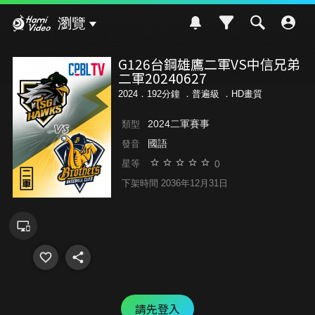
Hami Video
瀏覽
G126台鋼雄鷹二軍VS中信兄弟
二軍20240627
2024．192分鐘 ．
普遍級
．HD畫質
2024二軍賽事
類型
國語
發音
0
星等
下架時間 2036年12月31日
請先登入