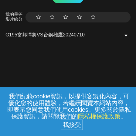
我的星等
影片給分
G195富邦悍將VS台鋼雄鷹20240710
我們紀錄cookie資訊，以提供客製化內容，可
{{notifyMsg}}
優化您的使用體驗，若繼續閱覽本網站內容，
常見問題
線上客服
服務條款
隱私權保護
即表示您同意我們使用cookies。更多關於隱私
保護資訊，請閱覽我們的
隱私權保護政策
。
中華電信股份有限公司個人家庭分公司
(統一編號：96979949) © 2026