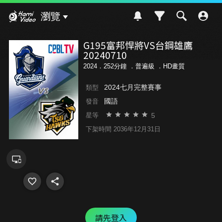
Hami Video
瀏覽
G195富邦悍將VS台鋼雄鷹
20240710
2024．252分鐘 ．
普遍級
．HD畫質
2024七月完整賽事
類型
國語
發音
5
星等
下架時間 2036年12月31日
請先登入