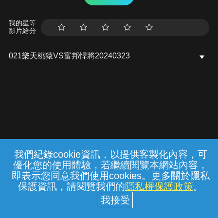
我的星等
影片給分
021樂天桃猿VS富邦悍將20240323
我們紀錄cookie資訊，以提供客製化內容，可
{{notifyMsg}}
優化您的使用體驗，若繼續閱覽本網站內容，
常見問題
線上客服
服務條款
隱私權保護
即表示您同意我們使用cookies。更多關於隱私
保護資訊，請閱覽我們的
隱私權保護政策
。
中華電信股份有限公司個人家庭分公司
(統一編號：96979949) © 2026