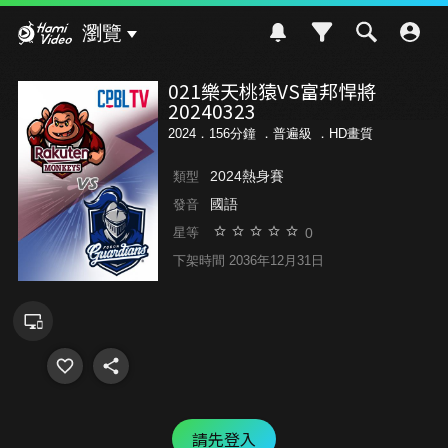
Hami Video
瀏覽
021樂天桃猿VS富邦悍將
20240323
2024．156分鐘 ．
普遍級
．HD畫質
2024熱身賽
類型
國語
發音
0
星等
下架時間 2036年12月31日
請先登入