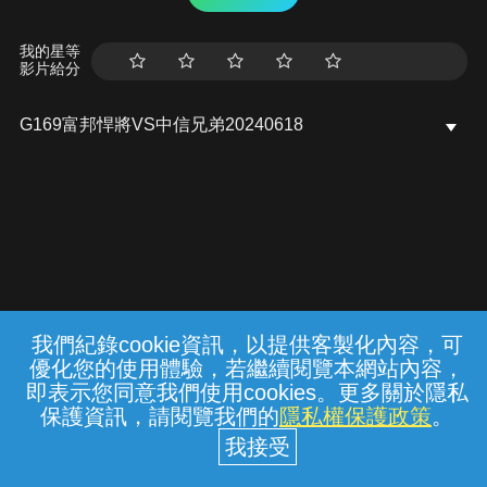
我的星等
影片給分
G169富邦悍將VS中信兄弟20240618
我們紀錄cookie資訊，以提供客製化內容，可
{{notifyMsg}}
優化您的使用體驗，若繼續閱覽本網站內容，
常見問題
線上客服
服務條款
隱私權保護
即表示您同意我們使用cookies。更多關於隱私
保護資訊，請閱覽我們的
隱私權保護政策
。
中華電信股份有限公司個人家庭分公司
(統一編號：96979949) © 2026