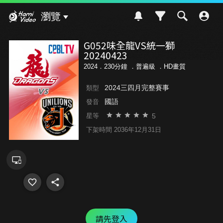
Hami Video
瀏覽
G052味全龍VS統一獅
20240423
2024．230分鐘 ．
普遍級
．HD畫質
2024三四月完整賽事
類型
國語
發音
5
星等
下架時間 2036年12月31日
請先登入