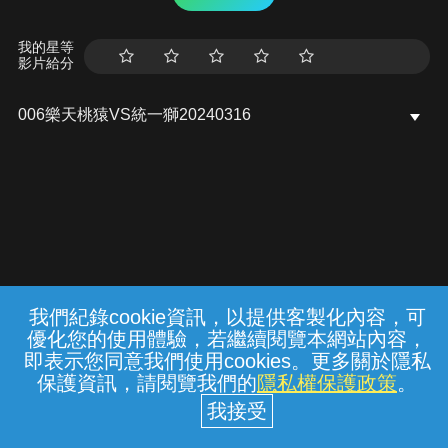
我的星等
影片給分
006樂天桃猿VS統一獅20240316
我們紀錄cookie資訊，以提供客製化內容，可
{{notifyMsg}}
優化您的使用體驗，若繼續閱覽本網站內容，
常見問題
線上客服
服務條款
隱私權保護
即表示您同意我們使用cookies。更多關於隱私
保護資訊，請閱覽我們的
隱私權保護政策
。
中華電信股份有限公司個人家庭分公司
(統一編號：96979949) © 2026