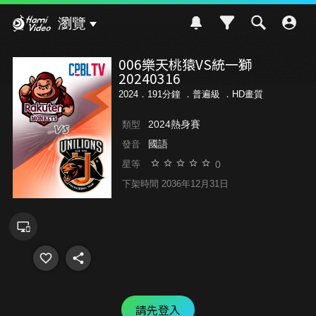
Hami Video
瀏覽
006樂天桃猿VS統一獅
20240316
2024．191分鐘 ．
普遍級
．HD畫質
2024熱身賽
類型
國語
發音
0
星等
下架時間 2036年12月31日
請先登入