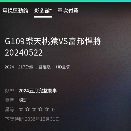
電視運動館
影劇館⁺
單次付費
G109樂天桃猿VS富邦悍將
20240522
2024．217分鐘 ．
普遍級
．HD畫質
類型
2024五月完整賽事
發音
國語
星等
0
下架時間 2036年12月31日