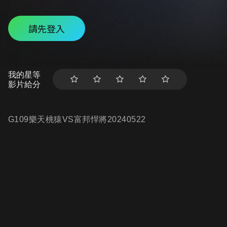
請先登入
我的星等
影片給分
G109樂天桃猿VS富邦悍將20240522