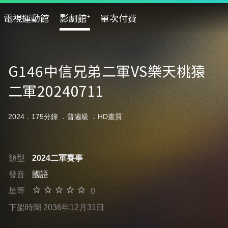
電視運動館
影劇館⁺
單次付費
G146中信兄弟二軍VS樂天桃猿
二軍20240711
2024．175分鐘 ．
普遍級
．HD畫質
類型
2024二軍賽事
發音
國語
星等
0
下架時間 2036年12月31日