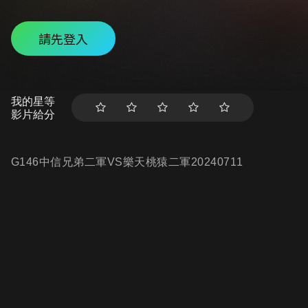
請先登入
我的星等
影片給分
G146中信兄弟二軍VS樂天桃猿二軍20240711