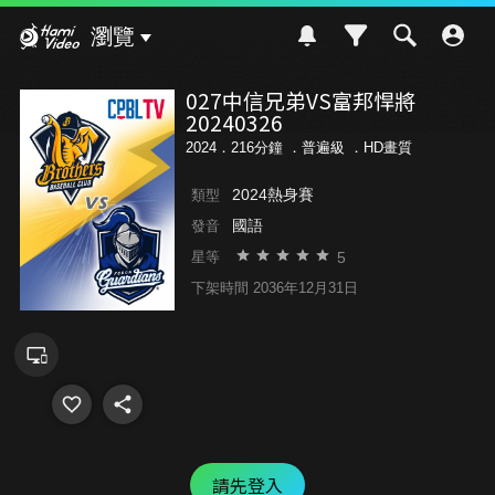
Hami Video
瀏覽
027中信兄弟VS富邦悍將
20240326
2024．216分鐘 ．
普遍級
．HD畫質
2024熱身賽
類型
國語
發音
5
星等
下架時間 2036年12月31日
請先登入