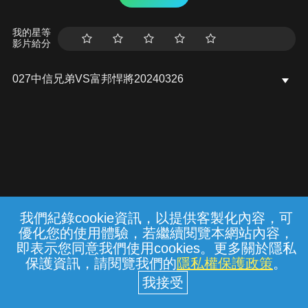
我的星等
影片給分
027中信兄弟VS富邦悍將20240326
我們紀錄cookie資訊，以提供客製化內容，可
{{notifyMsg}}
優化您的使用體驗，若繼續閱覽本網站內容，
常見問題
線上客服
服務條款
隱私權保護
即表示您同意我們使用cookies。更多關於隱私
保護資訊，請閱覽我們的
隱私權保護政策
。
中華電信股份有限公司個人家庭分公司
(統一編號：96979949) © 2026