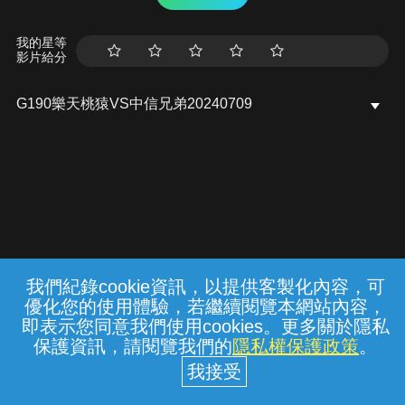
我的星等
影片給分
G190樂天桃猿VS中信兄弟20240709
我們紀錄cookie資訊，以提供客製化內容，可
{{notifyMsg}}
優化您的使用體驗，若繼續閱覽本網站內容，
常見問題
線上客服
服務條款
隱私權保護
即表示您同意我們使用cookies。更多關於隱私
保護資訊，請閱覽我們的
隱私權保護政策
。
中華電信股份有限公司個人家庭分公司
(統一編號：96979949) © 2026