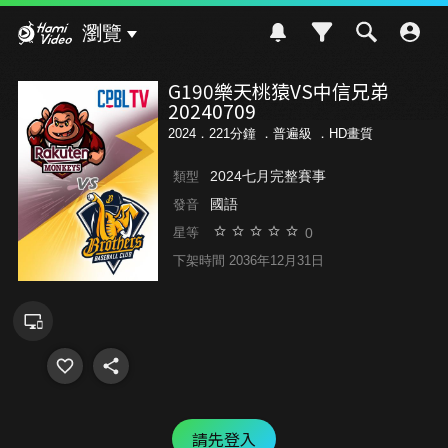
Hami Video
瀏覽
G190樂天桃猿VS中信兄弟
20240709
2024．221分鐘 ．
普遍級
．HD畫質
2024七月完整賽事
類型
國語
發音
0
星等
下架時間 2036年12月31日
請先登入