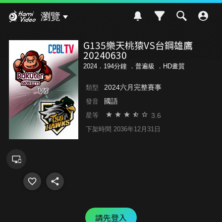
Hami Video
瀏覽
G135樂天桃猿VS台鋼雄鷹
20240630
2024．194分鐘 ．
普遍級
．HD畫質
2024六月完整賽事
類型
國語
發音
3.6
星等
下架時間 2036年12月31日
請先登入