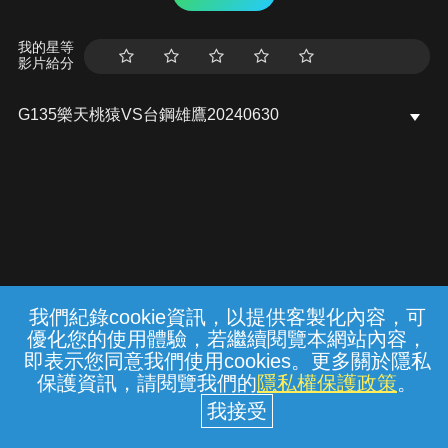
我的星等
影片給分
G135樂天桃猿VS台鋼雄鷹20240630
我們紀錄cookie資訊，以提供客製化內容，可
{{notifyMsg}}
優化您的使用體驗，若繼續閱覽本網站內容，
常見問題
線上客服
服務條款
隱私權保護
即表示您同意我們使用cookies。更多關於隱私
保護資訊，請閱覽我們的
隱私權保護政策
。
中華電信股份有限公司個人家庭分公司
(統一編號：96979949) © 2026