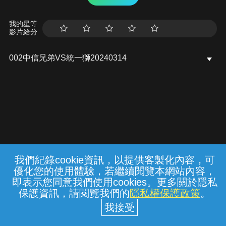
我的星等
影片給分
002中信兄弟VS統一獅20240314
我們紀錄cookie資訊，以提供客製化內容，可
{{notifyMsg}}
優化您的使用體驗，若繼續閱覽本網站內容，
常見問題
線上客服
服務條款
隱私權保護
即表示您同意我們使用cookies。更多關於隱私
保護資訊，請閱覽我們的
隱私權保護政策
。
中華電信股份有限公司個人家庭分公司
(統一編號：96979949) © 2026