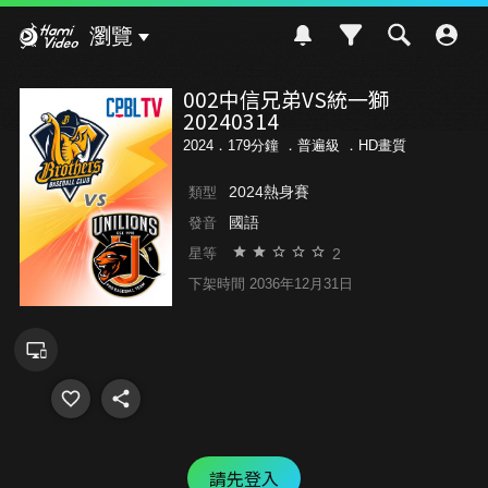
Hami Video
瀏覽
002中信兄弟VS統一獅
20240314
2024．179分鐘 ．
普遍級
．HD畫質
2024熱身賽
類型
國語
發音
2
星等
下架時間 2036年12月31日
請先登入