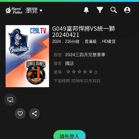
Hami Video
瀏覽
G049富邦悍將VS統一獅
20240421
2024．216分鐘 ．
普遍級
．HD畫質
2024三四月完整賽事
類型
國語
發音
0
星等
下架時間 2036年12月31日
請先登入