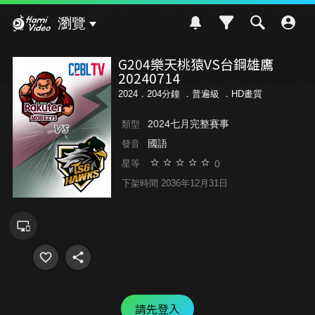
Hami Video
瀏覽
G204樂天桃猿VS台鋼雄鷹
20240714
2024．204分鐘 ．
普遍級
．HD畫質
2024七月完整賽事
類型
國語
發音
0
星等
下架時間 2036年12月31日
請先登入