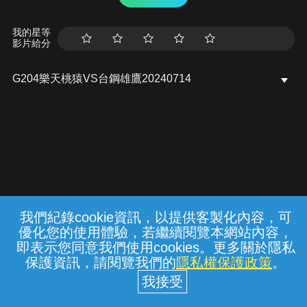
我的星等
影片給分
G204樂天桃猿VS台鋼雄鷹20240714
我們紀錄cookie資訊，以提供客製化內容，可
{{notifyMsg}}
優化您的使用體驗，若繼續閱覽本網站內容，
常見問題
線上客服
服務條款
隱私權保護
即表示您同意我們使用cookies。更多關於隱私
保護資訊，請閱覽我們的
隱私權保護政策
。
中華電信股份有限公司個人家庭分公司
(統一編號：96979949) © 2026