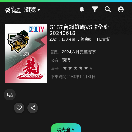
Hami Video
瀏覽
G167台鋼雄鷹VS味全龍
20240618
2024．178分鐘 ．
普遍級
．HD畫質
2024六月完整賽事
類型
國語
發音
5
星等
下架時間 2036年12月31日
請先登入