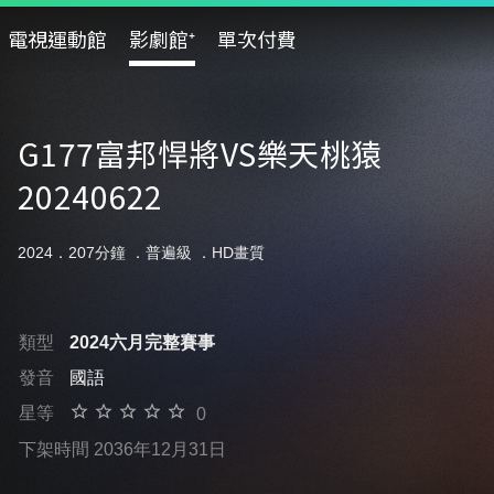
電視運動館
影劇館⁺
單次付費
G177富邦悍將VS樂天桃猿
20240622
2024．207分鐘 ．
普遍級
．HD畫質
類型
2024六月完整賽事
發音
國語
星等
0
下架時間 2036年12月31日