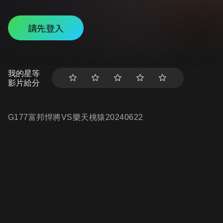
請先登入
我的星等
影片給分
G177富邦悍將VS樂天桃猿20240622