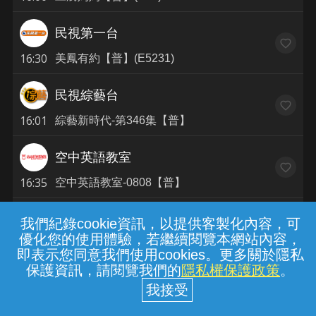
民視第一台
16:30
美鳳有約【普】(E5231)
民視綜藝台
16:01
綜藝新時代-第346集【普】
空中英語教室
16:35
空中英語教室-0808【普】
罪案偵緝頻道
我們紀錄cookie資訊，以提供客製化內容，可
優化您的使用體驗，若繼續閱覽本網站內容，
16:20
我的鬼故事亞洲版：鬼橋驚魂S1(2)(護)
即表示您同意我們使用cookies。更多關於隱私
保護資訊，請閱覽我們的
隱私權保護政策
。
罪案偵緝頻道(免費)
電視運動館方案
16:20
我的鬼故事亞洲版：鬼橋驚魂S1(2)(護)