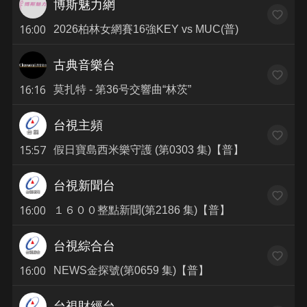
博斯魅力網
16:00
2026柏林女網賽16強KEY vs MUC(普)
古典音樂台
16:16
莫扎特 - 第36号交響曲“林茨”
台視主頻
15:57
假日寶島西米樂守護 (第0303 集)【普】
台視新聞台
16:00
１６００整點新聞(第2186 集)【普】
台視綜合台
16:00
NEWS金探號(第0659 集)【普】
台視財經台