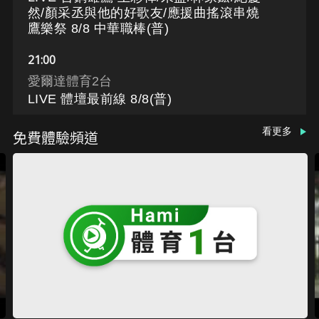
然/顏采丞與他的好歌友/應援曲搖滾串燒
鷹樂祭 8/8 中華職棒(普)
21:00
愛爾達體育2台
LIVE 體壇最前線 8/8(普)
看更多
免費體驗頻道