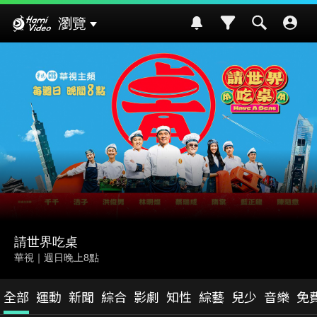
Hami Video
瀏覽
請世界吃桌
華視｜週日晚上8點
全部
運動
新聞
綜合
影劇
知性
綜藝
兒少
音樂
免