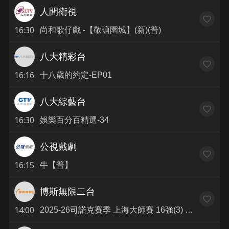
人間衛視
16:30
尚和歌仔戲 -【敬瑭圍城】(新)(普)
八大精彩台
16:16
十八歲的約定-EP01
八大綜藝台
16:30
娛樂百分百精選-34
公視戲劇
16:15
牛【普】
博斯無限二台
14:00
2025-26司諾克賽季 上海大師賽 16強(3) WIL vs CAR(普)