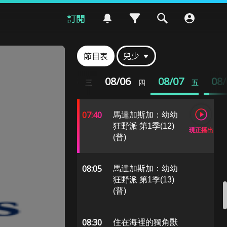
訂閱
06:50
蓋比的娃娃屋(18)
(普)
節目表
兒少
07:15
蓋比的娃娃屋(19)
08/04
08/05
08/06
08/07
08
二
三
四
五
(普)
07:40
馬達加斯加：幼幼
狂野派 第1季(12)
現正播出
(普)
08:05
馬達加斯加：幼幼
狂野派 第1季(13)
(普)
08:30
住在海裡的獨角獸