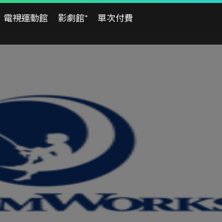
電視運動館
影劇館⁺
單次付費
08/02
08/03
日
一