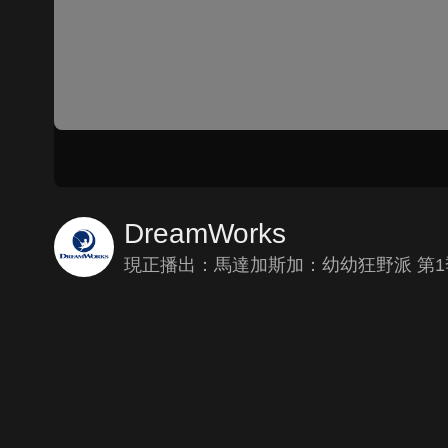
DreamWorks
現正播出：馬達加斯加：幼幼狂野派 第1季(