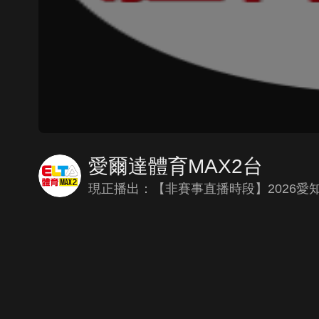
愛爾達體育MAX2台
現正播出：【非賽事直播時段】2026愛知