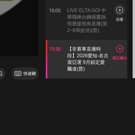
16:00
LIVE ELTA GO! 中
華職棒台鋼雄鷹熱
回看
情應援視角直播(第
2~8局提供)(普)
19:30
【非賽事直播時
段】2026愛知-名古
現正播出
屋亞運 9月鎖定愛
爾達(普)