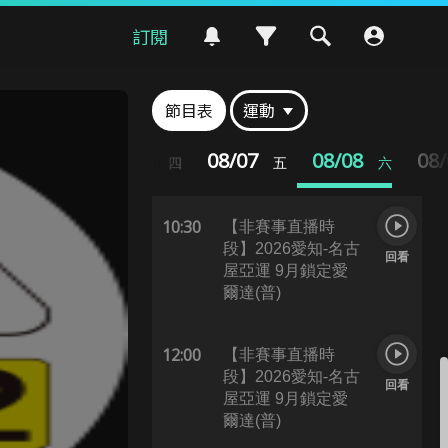
段】2026愛知-名古
回看
訂閱
屋亞運 9月鎖定愛
爾達(普)
節目表
運動
06:30
LIVE MLB 大都會
VS 海盜 例行賽
回看
08/05
08/06
08/07
08/08
08
三
四
五
六
8/8(原音)(普)
10:30
【非賽事直播時
段】2026愛知-名古
回看
屋亞運 9月鎖定愛
爾達(普)
12:00
【非賽事直播時
段】2026愛知-名古
回看
屋亞運 9月鎖定愛
爾達(普)