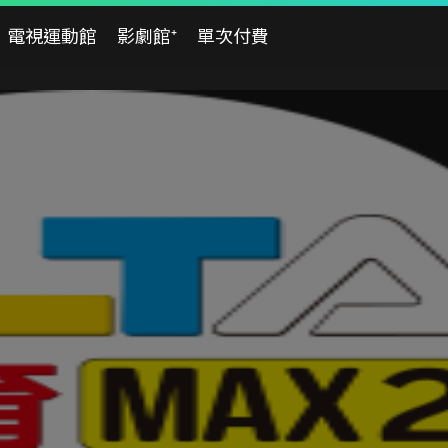
電視運動館
影劇館⁺
單次付費
08/02
08/03
08/04
日
一
二